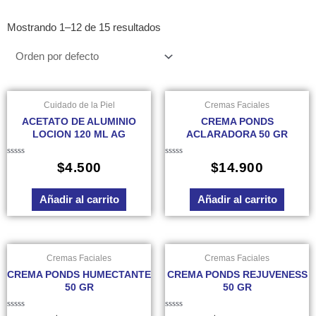
Mostrando 1–12 de 15 resultados
Cuidado de la Piel
Cremas Faciales
ACETATO DE ALUMINIO
CREMA PONDS
LOCION 120 ML AG
ACLARADORA 50 GR
Valorado
Valorado
$
4.500
$
14.900
en
en
0
0
de
de
Añadir al carrito
Añadir al carrito
5
5
Cremas Faciales
Cremas Faciales
CREMA PONDS HUMECTANTE
CREMA PONDS REJUVENESS
50 GR
50 GR