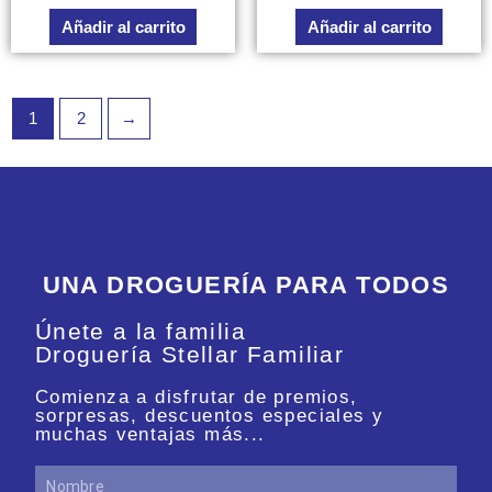
0
0
de
de
Añadir al carrito
Añadir al carrito
5
5
1
2
→
UNA DROGUERÍA PARA TODOS
Únete a la familia
Droguería Stellar Familiar
Comienza a disfrutar de premios,
sorpresas, descuentos especiales y
muchas ventajas más...
Nombre