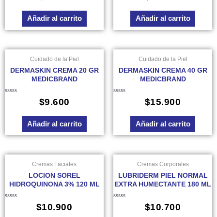
en
en
0
0
de
de
Añadir al carrito
Añadir al carrito
5
5
Cuidado de la Piel
Cuidado de la Piel
DERMASKIN CREMA 20 GR
DERMASKIN CREMA 40 GR
MEDICBRAND
MEDICBRAND
Valorado
Valorado
$
9.600
$
15.900
en
en
0
0
de
de
Añadir al carrito
Añadir al carrito
5
5
Cremas Faciales
Cremas Corporales
LOCION SOREL
LUBRIDERM PIEL NORMAL
HIDROQUINONA 3% 120 ML
EXTRA HUMECTANTE 180 ML
Valorado
Valorado
$
10.900
$
10.700
en
en