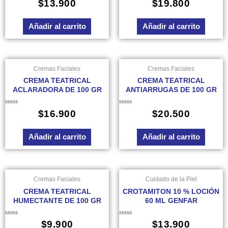
Valorado
Valorado
$
13.900
$
19.800
en
en
0
0
de
de
Añadir al carrito
Añadir al carrito
5
5
Cremas Faciales
Cremas Faciales
CREMA TEATRICAL
CREMA TEATRICAL
ACLARADORA DE 100 GR
ANTIARRUGAS DE 100 GR
Valorado
Valorado
$
16.900
$
20.500
en
en
0
0
de
de
Añadir al carrito
Añadir al carrito
5
5
Cremas Faciales
Cuidado de la Piel
CREMA TEATRICAL
CROTAMITON 10 % LOCIÓN
HUMECTANTE DE 100 GR
60 ML GENFAR
Valorado
Valorado
$
9.900
$
13.900