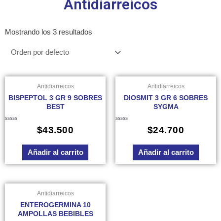
Antidiarreicos
Mostrando los 3 resultados
Antidiarreicos
Antidiarreicos
BISPEPTOL 3 GR 9 SOBRES
DIOSMIT 3 GR 6 SOBRES
BEST
SYGMA
Valorado
Valorado
$
43.500
$
24.700
en
en
0
0
de
de
Añadir al carrito
Añadir al carrito
5
5
Antidiarreicos
ENTEROGERMINA 10
AMPOLLAS BEBIBLES