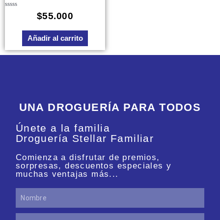
Valorado
$
55.000
en
0
de
Añadir al carrito
5
UNA DROGUERÍA PARA TODOS
Únete a la familia
Droguería Stellar Familiar
Comienza a disfrutar de premios,
sorpresas, descuentos especiales y
muchas ventajas más...
Nombre
Apellidos