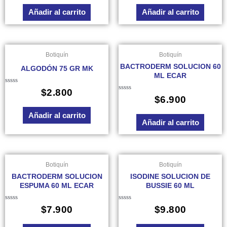
de
de
Añadir al carrito
Añadir al carrito
5
5
Botiquín
Botiquín
BACTRODERM SOLUCION 60
ALGODÓN 75 GR MK
ML ECAR
Valorado
$
2.800
en
Valorado
$
6.900
0
en
de
0
Añadir al carrito
5
de
Añadir al carrito
5
Botiquín
Botiquín
BACTRODERM SOLUCION
ISODINE SOLUCION DE
ESPUMA 60 ML ECAR
BUSSIE 60 ML
Valorado
Valorado
$
7.900
$
9.800
en
en
0
0
de
de