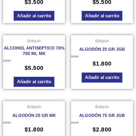
Valorado
Valorado
$
3.500
$
5.500
en
en
0
0
de
de
Añadir al carrito
Añadir al carrito
5
5
Botiquín
Botiquín
ALCOHOL ANTISEPTICO 70%
ALGODÓN 25 GR JGB
700 ML MK
Valorado
$
1.800
en
Valorado
$
5.500
0
en
de
0
Añadir al carrito
5
de
Añadir al carrito
5
Botiquín
Botiquín
ALGODÓN 25 GR MK
ALGODÓN 75 GR JGB
Valorado
Valorado
$
1.800
$
2.800
en
en
0
0