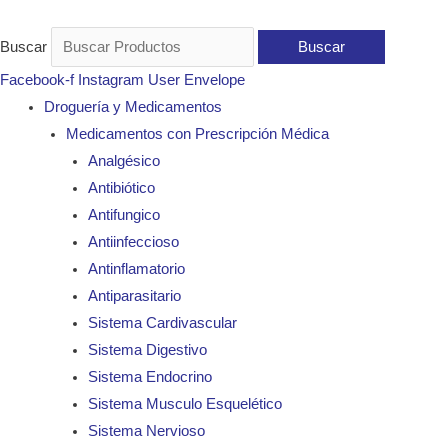
Ir
ALCOHOL
al
ANTISEPTICO
Buscar
Buscar
contenido
70%
Facebook-f
Instagram
User
Envelope
350
Droguería y Medicamentos
ML
Medicamentos con Prescripción Médica
MK
Analgésico
cantidad
Antibiótico
Antifungico
Antiinfeccioso
Antinflamatorio
Antiparasitario
Sistema Cardivascular
Sistema Digestivo
Sistema Endocrino
Sistema Musculo Esquelético
Sistema Nervioso