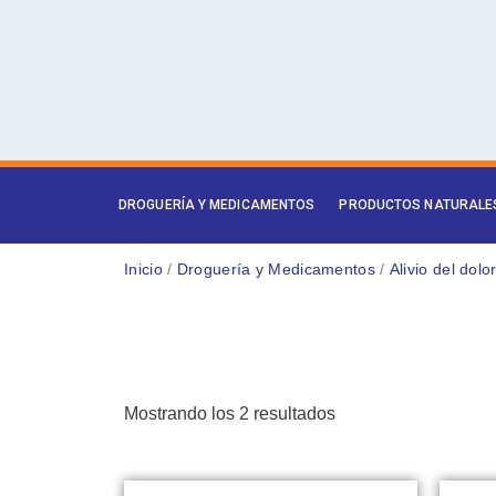
Ir
al
contenido
DROGUERÍA Y MEDICAMENTOS
PRODUCTOS NATURALE
Inicio
/
Droguería y Medicamentos
/
Alivio del dolo
Mostrando los 2 resultados