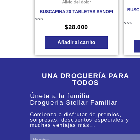
Alivio del dolor
BUSC
BUSCAPINA 20 TABLETAS SANOFI
Valorado
$
28.000
Valorado
en
en
0
0
de
Añadir al carrito
de
5
5
UNA DROGUERÍA PARA
TODOS
Únete a la familia
Droguería Stellar Familiar
Comienza a disfrutar de premios,
sorpresas, descuentos especiales y
muchas ventajas más...
Nombre