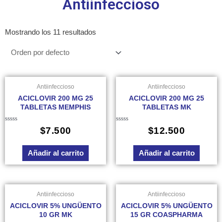
Antiinfeccioso
Mostrando los 11 resultados
Antiinfeccioso
Antiinfeccioso
ACICLOVIR 200 MG 25
ACICLOVIR 200 MG 25
TABLETAS MEMPHIS
TABLETAS MK
Valorado
Valorado
$
7.500
$
12.500
en
en
0
0
de
de
Añadir al carrito
Añadir al carrito
5
5
Antiinfeccioso
Antiinfeccioso
ACICLOVIR 5% UNGÜENTO
ACICLOVIR 5% UNGÜENTO
10 GR MK
15 GR COASPHARMA