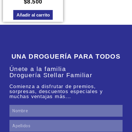
Valorado
$
8.500
en
0
de
Añadir al carrito
5
UNA DROGUERÍA PARA TODOS
Únete a la familia
Droguería Stellar Familiar
Comienza a disfrutar de premios,
sorpresas, descuentos especiales y
muchas ventajas más...
Nombre
Apellidos