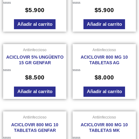
Valorado
Valorado
$
5.900
$
5.900
en
en
0
0
de
de
Añadir al carrito
Añadir al carrito
5
5
Antiinfeccioso
Antiinfeccioso
ACICLOVIR 5% UNGÜENTO
ACICLOVIR 800 MG 10
15 GR GENFAR
TABLETAS AG
Valorado
Valorado
$
8.500
$
8.000
en
en
0
0
de
de
Añadir al carrito
Añadir al carrito
5
5
Antiinfeccioso
Antiinfeccioso
ACICLOVIR 800 MG 10
ACICLOVIR 800 MG 10
TABLETAS GENFAR
TABLETAS MK