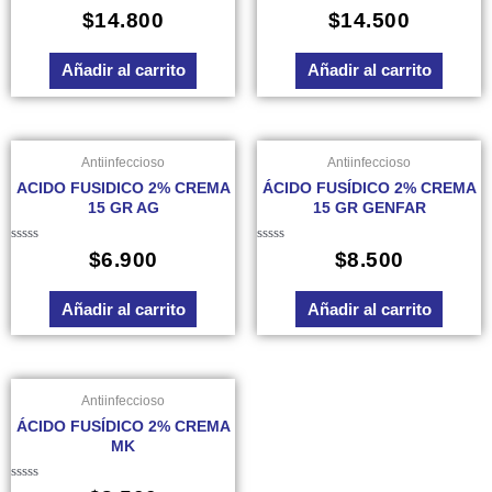
Valorado
Valorado
$
14.800
$
14.500
en
en
0
0
de
de
Añadir al carrito
Añadir al carrito
5
5
Antiinfeccioso
Antiinfeccioso
ACIDO FUSIDICO 2% CREMA
ÁCIDO FUSÍDICO 2% CREMA
15 GR AG
15 GR GENFAR
Valorado
Valorado
$
6.900
$
8.500
en
en
0
0
de
de
Añadir al carrito
Añadir al carrito
5
5
Antiinfeccioso
ÁCIDO FUSÍDICO 2% CREMA
MK