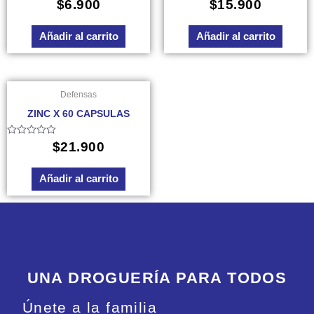
Valorado
Valorado
$
6.900
$
15.900
en
en
0
0
de
de
Añadir al carrito
Añadir al carrito
5
5
Defensas
ZINC X 60 CAPSULAS
Valorado
$
21.900
en
0
de
Añadir al carrito
5
UNA DROGUERÍA PARA TODOS
Únete a la familia