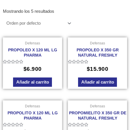
Mostrando los 5 resultados
Defensas
Defensas
PROPOLEO X 120 ML LG
PROPOLEO X 350 GR
PHARMA
NATURAL FRESHLY
Valorado
Valorado
$
6.900
$
15.900
en
en
0
0
de
de
Añadir al carrito
Añadir al carrito
5
5
Defensas
Defensas
PROPOLITO X 120 ML LG
PROPOMIELITO X 350 GR DE
PHARMA
NATURAL FRESHLY