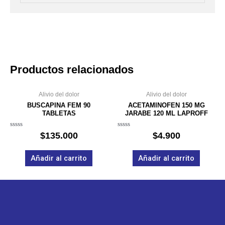
Productos relacionados
Alivio del dolor
Alivio del dolor
BUSCAPINA FEM 90
ACETAMINOFEN 150 MG
TABLETAS
JARABE 120 ML LAPROFF
Valorado
Valorado
$
135.000
$
4.900
en
en
0
0
de
de
Añadir al carrito
Añadir al carrito
5
5