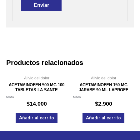
Productos relacionados
Alivio del dolor
Alivio del dolor
ACETAMINOFEN 500 MG 100
ACETAMINOFEN 150 MG
TABLETAS LA SANTE
JARABE 90 ML LAPROFF
Valorado
Valorado
$
14.000
$
2.900
en
en
0
0
de
de
Añadir al carrito
Añadir al carrito
5
5