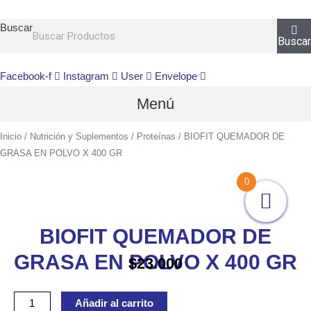
Ir
al
Buscar
Buscar
contenido
Facebook-f
Instagram
User
Envelope
Menú
Inicio
/
Nutrición y Suplementos
/
Proteínas
/ BIOFIT QUEMADOR DE
GRASA EN POLVO X 400 GR
BIOFIT
0
QUEMADOR
DE
BIOFIT QUEMADOR DE
GRASA
EN
GRASA EN POLVO X 400 GR
$
23.000
POLVO
X
Añadir al carrito
400