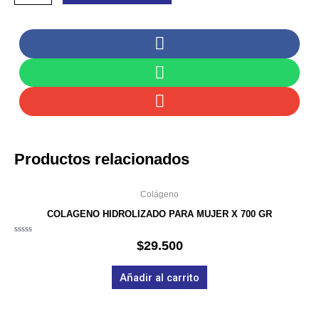
GR
cantidad
Productos relacionados
Colágeno
COLAGENO HIDROLIZADO PARA MUJER X 700 GR
Valorado
$
29.500
en
0
de
Añadir al carrito
5