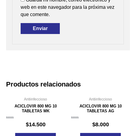
web en este navegador para la próxima vez
que comente.
Productos relacionados
Antiinfeccioso
Antiinfeccioso
ACICLOVIR 800 MG 10
ACICLOVIR 800 MG 10
TABLETAS MK
TABLETAS AG
Valorado
Valorado
$
14.500
$
8.000
en
en
0
0
de
de