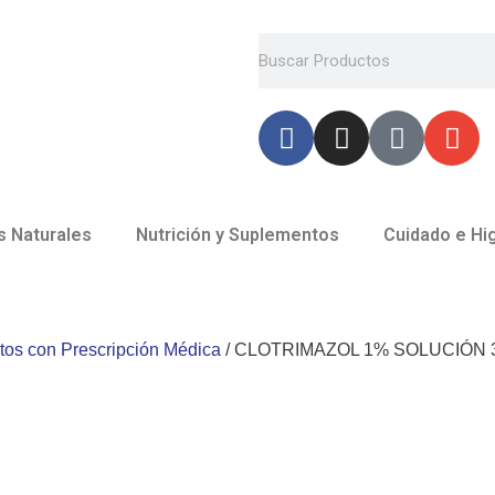
Buscar
F
I
U
E
a
n
s
n
c
s
e
v
e
t
r
e
b
a
l
s Naturales
Nutrición y Suplementos
Cuidado e Hi
o
g
o
o
r
p
k
a
e
-
m
os con Prescripción Médica
/ CLOTRIMAZOL 1% SOLUCIÓN 
f