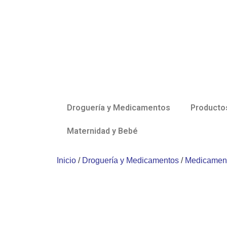
Ir
al
contenido
Droguería y Medicamentos
Producto
Maternidad y Bebé
Inicio
/
Droguería y Medicamentos
/
Medicament