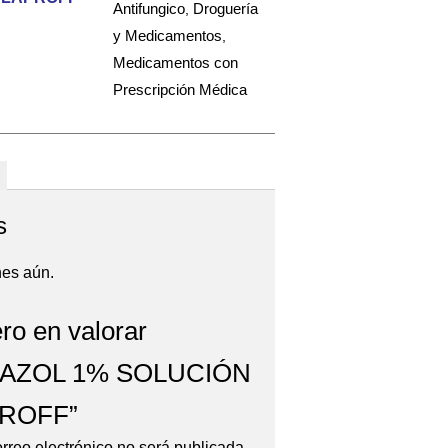
Antifungico
Droguería
,
y Medicamentos
,
Medicamentos con
Prescripción Médica
s
nes aún.
ro en valorar
AZOL 1% SOLUCIÓN
PROFF”
orreo electrónico no será publicada.