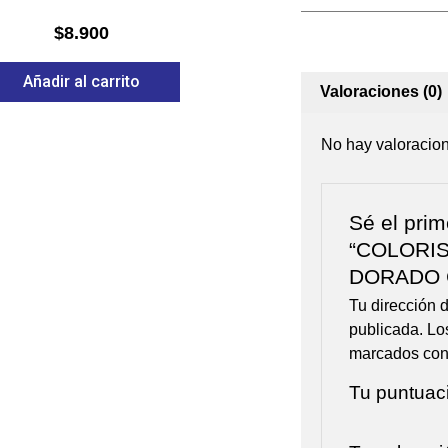
o
$
8.900
Añadir al carrito
Valoraciones (0)
No hay valoracio
Sé el prim
“COLORIS
DORADO 
Tu dirección d
publicada.
Lo
marcados co
Tu puntuac