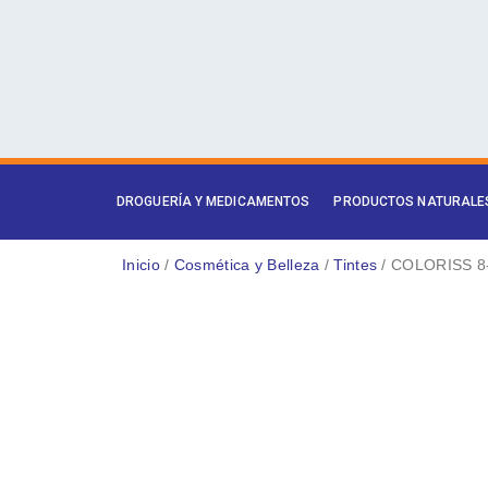
Ir
al
contenido
DROGUERÍA Y MEDICAMENTOS
PRODUCTOS NATURALE
Inicio
/
Cosmética y Belleza
/
Tintes
/ COLORISS 