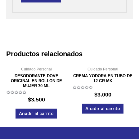
Productos relacionados
Cuidado Personal
Cuidado Personal
DESODORANTE DOVE
CREMA YODORA EN TUBO DE
ORIGINAL EN ROLLON DE
12 GR MK
MUJER 30 ML
Valorado
$
3.000
en
Valorado
$
3.500
0
en
de
0
Añadir al carrito
5
de
Añadir al carrito
5