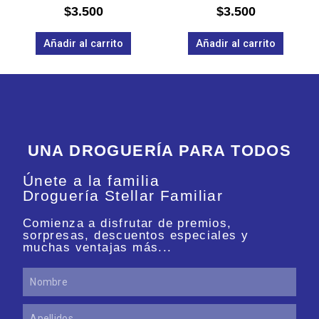
Valorado
Valorado
$
3.500
$
3.500
en
en
0
0
de
de
Añadir al carrito
Añadir al carrito
5
5
UNA DROGUERÍA PARA TODOS
Únete a la familia
Droguería Stellar Familiar
Comienza a disfrutar de premios,
sorpresas, descuentos especiales y
muchas ventajas más...
Nombre
Apellidos