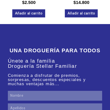
Valorado
Valorado
$
2.500
$
14.800
en
en
0
0
de
de
Añadir al carrito
Añadir al carrito
5
5
UNA DROGUERÍA PARA TODOS
Únete a la familia
Droguería Stellar Familiar
Comienza a disfrutar de premios,
sorpresas, descuentos especiales y
muchas ventajas más...
Nombre
Apellidos