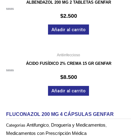
ALBENDAZOL 200 MG 2 TABLETAS GENFAR
Valorado
$
2.500
en
0
de
Añadir al carrito
5
Antiinfeccioso
ÁCIDO FUSÍDICO 2% CREMA 15 GR GENFAR
Valorado
$
8.500
en
0
de
Añadir al carrito
5
FLUCONAZOL 200 MG 4 CÁPSULAS GENFAR
Antifungico
Droguería y Medicamentos
Categorías
,
,
Medicamentos con Prescripción Médica