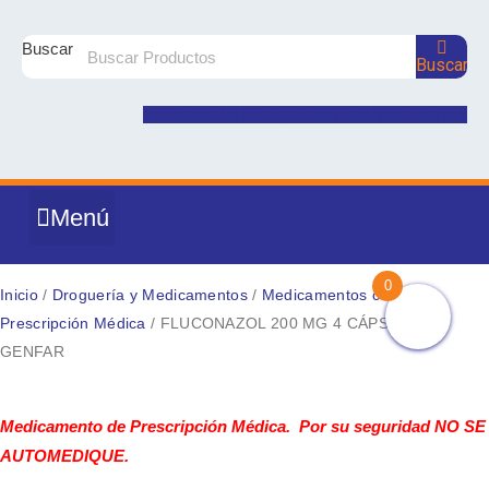
Ir
al
Buscar
Buscar
contenido
Facebook-f
Instagram
User
Envelope
Menú
DROGUERÍA Y MEDICAMENTOS
PRODUCTOS NATURALES
NUTRICIÓN Y SUPLEMENTOS
CUIDADO E HIGIENE PERSONAL
COSMÉTICA Y BELLEZA
MATERNIDAD Y BEBÉ
0
Inicio
/
Droguería y Medicamentos
/
Medicamentos con
Prescripción Médica
/ FLUCONAZOL 200 MG 4 CÁPSULAS
GENFAR
FLUCONAZOL
200
Medicamento de Prescripción Médica. Por su seguridad NO SE
MG
AUTOMEDIQUE.
4