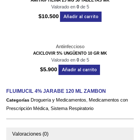
AMITRIPTILINA 25 MG 30 TABLETAS MK
Valorado en
0
de 5
$
10.500
Añadir al carrito
Antiinfeccioso
ACICLOVIR 5% UNGÜENTO 10 GR MK
Valorado en
0
de 5
$
5.900
Añadir al carrito
FLUIMUCIL 4% JARABE 120 ML ZAMBON
Droguería y Medicamentos
Medicamentos con
Categorías
,
Prescripción Médica
Sistema Respiratorio
,
Valoraciones (0)