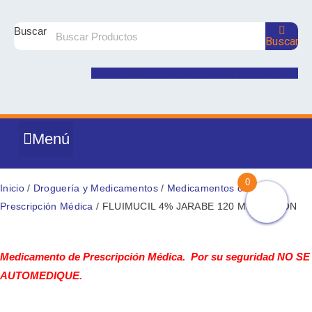
Ir
FLUIMUCIL
al
4%
Buscar
Buscar
contenido
JARABE
120
Facebook-f
Instagram
User
Envelope
ML
ZAMBON
cantidad
Menú
DROGUERÍA Y MEDICAMENTOS
PRODUCTOS NATURALES
NUTRICIÓN Y SUPLEMENTOS
CUIDADO E HIGIENE PERSONAL
COSMÉTICA Y BELLEZA
MATERNIDAD Y BEBÉ
0
Inicio
/
Droguería y Medicamentos
/
Medicamentos con
Prescripción Médica
/ FLUIMUCIL 4% JARABE 120 ML ZAMBON
Medicamento de Prescripción Médica. Por su seguridad NO SE
AUTOMEDIQUE.