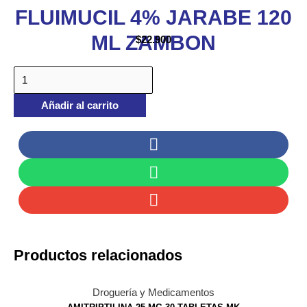
FLUIMUCIL 4% JARABE 120
ML ZAMBON
$
22.900
Añadir al carrito
Productos relacionados
Droguería y Medicamentos