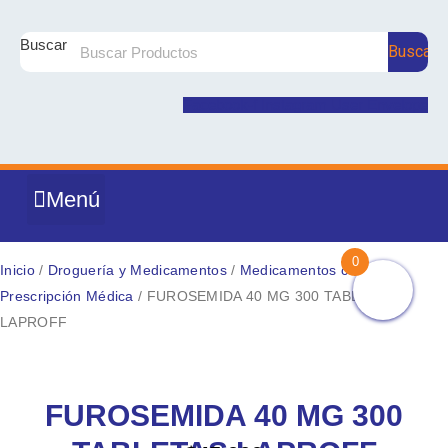
Ir
al
Buscar
Buscar
contenido
Facebook-f
Instagram
User
Envelope
Menú
DROGUERÍA Y MEDICAMENTOS
PRODUCTOS NATURALES
NUTRICIÓN Y SUPLEMENTOS
CUIDADO E HIGIENE PERSONAL
COSMÉTICA Y BELLEZA
MATERNIDAD Y BEBÉ
0
Inicio
/
Droguería y Medicamentos
/
Medicamentos con
Prescripción Médica
/ FUROSEMIDA 40 MG 300 TABLETAS
LAPROFF
FUROSEMIDA
40
FUROSEMIDA 40 MG 300
MG
300