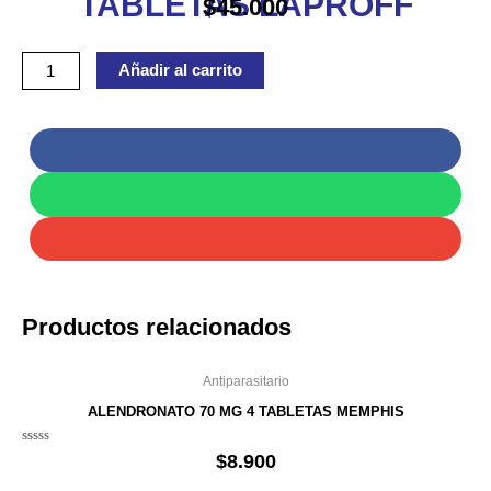
TABLETAS LAPROFF
$
45.000
TABLETAS
LAPROFF
Añadir al carrito
cantidad
Productos relacionados
Antiparasitario
ALENDRONATO 70 MG 4 TABLETAS MEMPHIS
Valorado
$
8.900
en
0