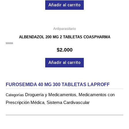
de
Añadir al carrito
5
Antiparasitario
ALBENDAZOL 200 MG 2 TABLETAS COASPHARMA
Valorado
$
2.000
en
0
de
Añadir al carrito
5
FUROSEMIDA 40 MG 300 TABLETAS LAPROFF
Droguería y Medicamentos
Medicamentos con
Categorías
,
Prescripción Médica
Sistema Cardivascular
,