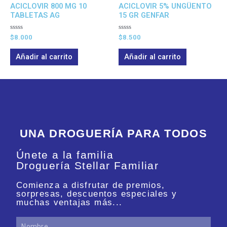
ACICLOVIR 800 MG 10
ACICLOVIR 5% UNGÜENTO
TABLETAS AG
15 GR GENFAR
Valorado
Valorado
$
8.000
$
8.500
en
en
0
0
de
de
Añadir al carrito
Añadir al carrito
5
5
UNA DROGUERÍA PARA TODOS
Únete a la familia
Droguería Stellar Familiar
Comienza a disfrutar de premios,
sorpresas, descuentos especiales y
muchas ventajas más...
Nombre