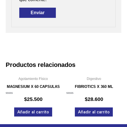
Productos relacionados
Agotamiento Físico
Digestivo
MAGNESIUM X 60 CAPSULAS
FIBRIOTICS X 360 ML
Valorado
Valorado
$
25.500
$
28.600
en
en
0
0
de
de
Añadir al carrito
Añadir al carrito
5
5