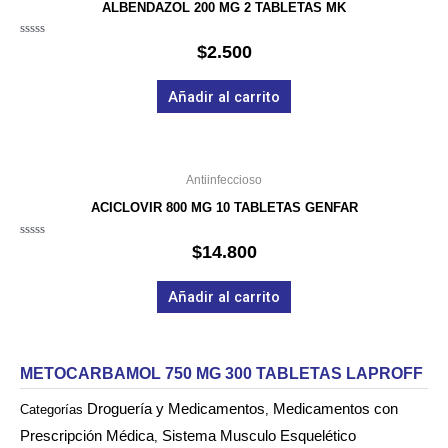
ALBENDAZOL 200 MG 2 TABLETAS MK
Valorado
$
2.500
en
0
de
Añadir al carrito
5
Antiinfeccioso
ACICLOVIR 800 MG 10 TABLETAS GENFAR
Valorado
$
14.800
en
0
de
Añadir al carrito
5
METOCARBAMOL 750 MG 300 TABLETAS LAPROFF
Droguería y Medicamentos
Medicamentos con
Categorías
,
Prescripción Médica
Sistema Musculo Esquelético
,