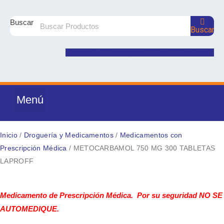
Ir
al
Buscar
Buscar
contenido
Facebook-f
Instagram
User
Envelope
Menú
DROGUERÍA Y MEDICAMENTOS
PRODUCTOS NATURALES
NUTRICIÓN Y SUPLEMENTOS
CUIDADO E HIGIENE PERSONAL
COSMÉTICA Y BELLEZA
MATERNIDAD Y BEBÉ
Inicio
/
Droguería y Medicamentos
/
Medicamentos con
Prescripción Médica
/ METOCARBAMOL 750 MG 300 TABLETAS
LAPROFF
METOCARBAMOL
750
Medicamento de Prescripción Médica. Por su seguridad NO SE
MG
AUTOMEDIQUE.
300