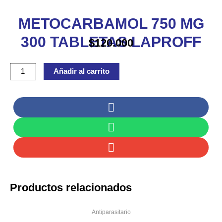
TABLETAS
METOCARBAMOL 750 MG
LAPROFF
cantidad
300 TABLETAS LAPROFF
$
120.000
Añadir al carrito
Productos relacionados
Antiparasitario