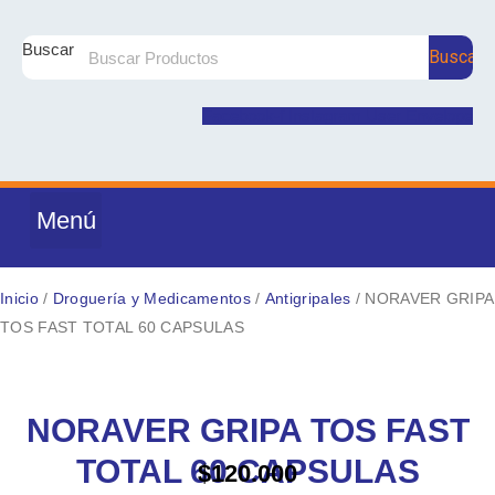
Ir
al
Buscar
Buscar
contenido
Facebook-f
Instagram
User
Envelope
Menú
DROGUERÍA Y MEDICAMENTOS
PRODUCTOS NATURALES
NUTRICIÓN Y SUPLEMENTOS
CUIDADO E HIGIENE PERSONAL
COSMÉTICA Y BELLEZA
MATERNIDAD Y BEBÉ
Inicio
/
Droguería y Medicamentos
/
Antigripales
/ NORAVER GRIPA
TOS FAST TOTAL 60 CAPSULAS
NORAVER
GRIPA
NORAVER GRIPA TOS FAST
TOS
FAST
TOTAL 60 CAPSULAS
$
120.000
TOTAL