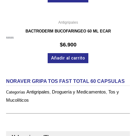
Antigripales
BACTRODERM BUCOFARINGEO 60 ML ECAR
Valorado
$
6.900
en
0
de
Añadir al carrito
5
NORAVER GRIPA TOS FAST TOTAL 60 CAPSULAS
Antigripales
Droguería y Medicamentos
Tos y
Categorías
,
,
Mucolíticos