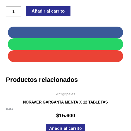
60
Añadir al carrito
CAPSULAS
cantidad
Productos relacionados
Antigripales
NORAVER GARGANTA MENTA X 12 TABLETAS
Valorado
$
15.600
en
0
de
Añadir al carrito
5