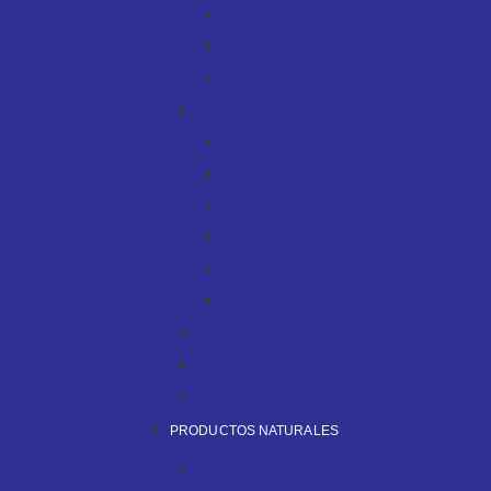
Dolor de Garganta
Gripa y Resfriados
Tos y Mucolíticos
Cuidado Digestivo
Antiácidos
Antidiarreicos
Estreñimiento
Gases Estomacales
Indigestión
Mareo
Salud Femenina
Hidratación Oral
Botiquín
PRODUCTOS NATURALES
Agotamiento Físico