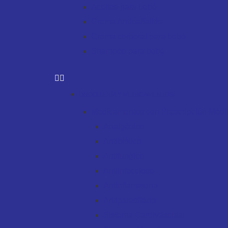
Aceites para bebé
Crema Antipañalitis
Crema corporal para bebé
Shampoo para bebé
DROGUERÍA Y MEDICAMENTOS
Medicamentos con Prescripción Médi
Analgésico
Antibiótico
Antifungico
Antiinfeccioso
Antinflamatorio
Antiparasitario
Sistema Cardivascular