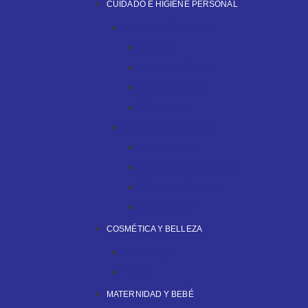
CUIDADO E HIGIENE PERSONAL
Cuidado Personal
Copitos
Cuidado Dental
Desodorantes
Shampoo
Cuidado de la Piel
Antimicótico
Cremas Corporales
Cremas Faciales
Especiales
COSMÉTICA Y BELLEZA
Maquillaje
Tintes
MATERNIDAD Y BEBÉ