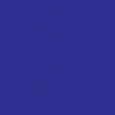
Dolor de Garganta
Gripa y Resfriados
Tos y Mucolíticos
Cuidado Digestivo
Antiácidos
Antidiarreicos
Estreñimiento
Gases Estomacales
Indigestión
Mareo
Salud Femenina
Hidratación Oral
Botiquín
PRODUCTOS NATURALES
Agotamiento Físico