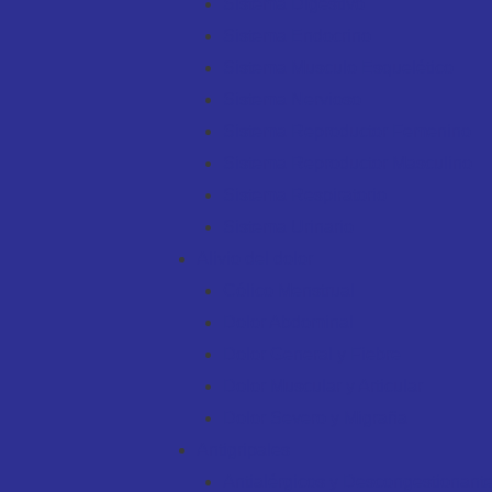
Sistema Digestivo
Sistema Endocrino
Sistema Musculo Esquelético
Sistema Nervioso
Sistema Reproductor Femenino
Sistema Reproductor Masculino
Sistema Respiratorio
Sistema Urinario
Alivio del dolor
Cólico Menstrual
Dolor Abdominal
Dolor General y Fiebre
Dolor Muscular y Articular
Dolor Severo y Migraña
Antigripales
Antialérgicos y Descongestionant