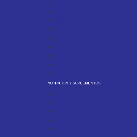
Circulación
Colesterol y Triglicéridos
Defensas
Descanso y Sueño
Digestivo
Hepático
Próstata
Respiratorio
Urinario
NUTRICIÓN Y SUPLEMENTOS
Multivitamínicos y Vitaminas
Colágeno
Complemento Nutricional
Fibra
Proteínas