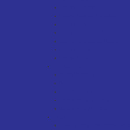
Sistema Endocrino
Sistema Musculo Esquelético
Sistema Nervioso
Sistema Reproductor Femenino
Sistema Reproductor Masculino
Sistema Respiratorio
Sistema Urinario
Alivio del dolor
Cólico Menstrual
Dolor Abdominal
Dolor General y Fiebre
Dolor Muscular y Articular
Dolor Severo y Migraña
Antigripales
Antialérgicos y Descongestionant