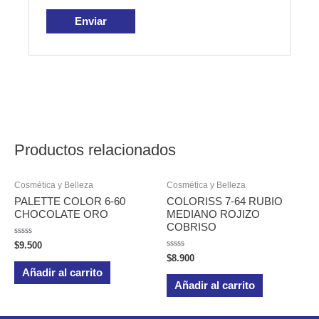
Productos relacionados
Cosmética y Belleza
Cosmética y Belleza
PALETTE COLOR 6-60
COLORISS 7-64 RUBIO
CHOCOLATE ORO
MEDIANO ROJIZO
COBRISO
Valorado
$
9.500
en
Valorado
$
8.900
0
en
de
Añadir al carrito
0
5
de
Añadir al carrito
5