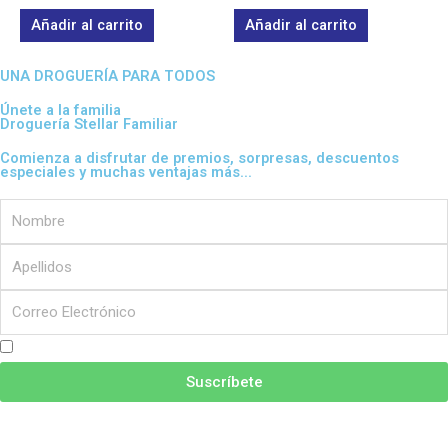
0
0
de
de
Añadir al carrito
Añadir al carrito
5
5
UNA DROGUERÍA PARA TODOS
Únete a la familia
Droguería Stellar Familiar
Comienza a disfrutar de premios, sorpresas, descuentos
especiales y muchas ventajas más...
Nombre
Apellidos
Correo
Electrónico
Acepto las
Políticas de Privacidad
y
Términos y Condiciones.
Suscríbete