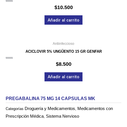
Valorado
$
10.500
en
0
de
Añadir al carrito
5
Antiinfeccioso
ACICLOVIR 5% UNGÜENTO 15 GR GENFAR
Valorado
$
8.500
en
0
de
Añadir al carrito
5
PREGABALINA 75 MG 14 CAPSULAS MK
Droguería y Medicamentos
Medicamentos con
Categorías
,
Prescripción Médica
Sistema Nervioso
,