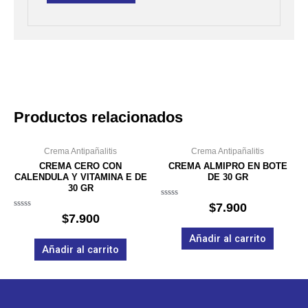
Productos relacionados
Crema Antipañalitis
Crema Antipañalitis
CREMA CERO CON
CREMA ALMIPRO EN BOTE
CALENDULA Y VITAMINA E DE
DE 30 GR
30 GR
Valorado
$
7.900
en
Valorado
$
7.900
0
en
de
0
Añadir al carrito
5
de
Añadir al carrito
5