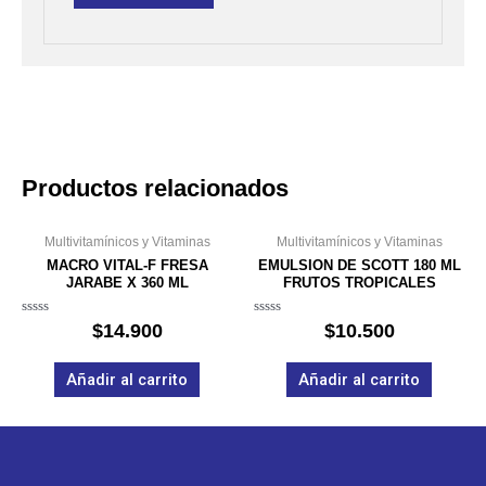
Productos relacionados
Multivitamínicos y Vitaminas
Multivitamínicos y Vitaminas
MACRO VITAL-F FRESA
EMULSION DE SCOTT 180 ML
JARABE X 360 ML
FRUTOS TROPICALES
Valorado
Valorado
$
14.900
$
10.500
en
en
0
0
de
de
Añadir al carrito
Añadir al carrito
5
5