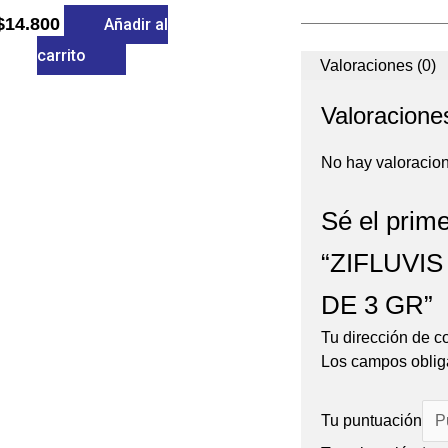
$
14.800
Añadir al
carrito
Valoraciones (0)
Valoracione
No hay valoracio
Sé el prime
“ZIFLUVI
DE 3 GR”
Tu dirección de c
Los campos oblig
Tu puntuación