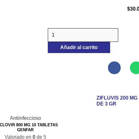
$
30.
ZIFLUVIS
200
Añadir al carrito
MG
30
SOBRES
DE
3
GR
ZIFLUVIS 200 MG
DE 3 GR
cantidad
Antiinfeccioso
CLOVIR 800 MG 10 TABLETAS
GENFAR
Valorado en
0
de 5