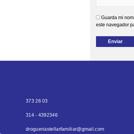
Guarda mi nomb
este navegador p
373 26 03
314 - 4392346
drogueriastellarfamiliar@gmail.com