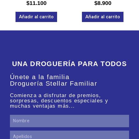
Valorado
Valorado
$
11.100
$
8.900
en
en
0
0
de
de
Añadir al carrito
Añadir al carrito
5
5
UNA DROGUERÍA PARA TODOS
Únete a la familia
Droguería Stellar Familiar
Comienza a disfrutar de premios,
sorpresas, descuentos especiales y
muchas ventajas más...
Nombre
Apellidos