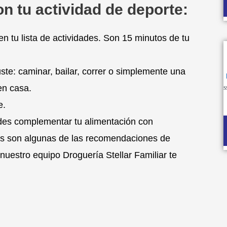
n tu actividad de deporte:
en tu lista de actividades. Son 15 minutos de tu
uste: caminar, bailar, correr o simplemente una
en casa.
V
e.
e
0
d
des complementar tu alimentación con
5
as son algunas de las recomendaciones de
nuestro equipo Droguería Stellar Familiar te