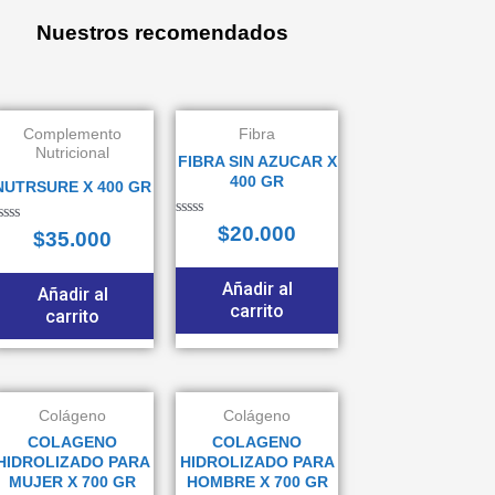
Nuestros recomendados
Complemento
Fibra
Nutricional
FIBRA SIN AZUCAR X
400 GR
NUTRSURE X 400 GR
Valorado
$
20.000
alorado
$
35.000
en
n
0
de
e
5
Añadir al
Añadir al
carrito
carrito
Colágeno
Colágeno
COLAGENO
COLAGENO
HIDROLIZADO PARA
HIDROLIZADO PARA
MUJER X 700 GR
HOMBRE X 700 GR