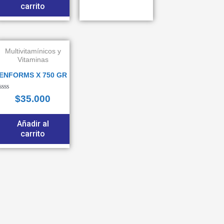
carrito
Multivitamínicos y
Vitaminas
ENFORMS X 750 GR
alorado
$
35.000
n
e
Añadir al
carrito