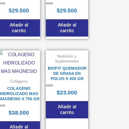
alorado
Valorado
$
29.500
$
29.500
n
en
0
e
de
5
Añadir al
Añadir al
carrito
carrito
Nutrición y
Suplementos
BIOFIT QUEMADOR
DE GRASA EN
POLVO X 400 GR
Colágeno
COLAGENO
Valorado
$
23.000
HIDROLIZADO MAS
en
0
MAGNESIO X 750 GR
de
5
Añadir al
alorado
$
38.000
carrito
n
e
Añadir al