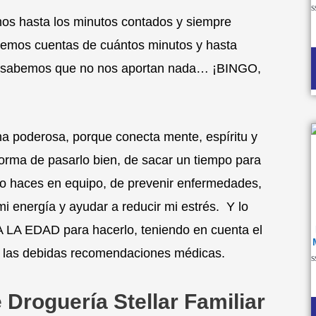
s hasta los minutos contados y siempre
V
e
0
cemos cuentas de cuántos minutos y hasta
d
5
ue sabemos que no nos aportan nada… ¡BINGO,
na poderosa, porque conecta mente, espíritu y
orma de pasarlo bien, de sacar un tiempo para
i lo haces en equipo, de prevenir enfermedades,
i energía y ayudar a reducir mi estrés. Y lo
LA EDAD para hacerlo, teniendo en cuenta el
y las debidas recomendaciones médicas.
V
e
0
roguería Stellar Familiar
d
5