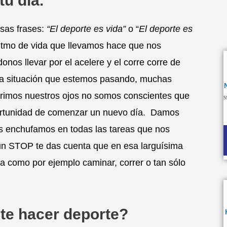
tu día.
sas frases:
“El deporte es vida”
o “
El deporte es
ritmo de vida que llevamos hace que nos
nos llevar por el acelere y el corre corre de
 la situación que estemos pasando, muchas
rimos nuestros ojos no somos conscientes que
V
rtunidad de comenzar un nuevo día. Damos
e
0
d
s enchufamos en todas las tareas que nos
5
un STOP te das cuenta que en esa larguísima
na como por ejemplo caminar, correr o tan sólo
te hacer deporte?